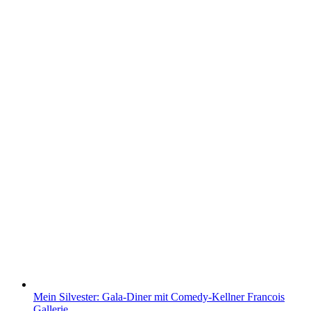
Mein Silvester: Gala-Diner mit Comedy-Kellner Francois
Gallerie