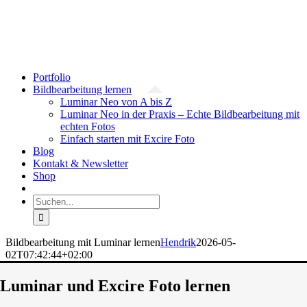
Zum
Facebook
YouTube
Instagram
Inhalt
springen
Portfolio
Bildbearbeitung lernen
Luminar Neo von A bis Z
Luminar Neo in der Praxis – Echte Bildbearbeitung mit
echten Fotos
Einfach starten mit Excire Foto
Blog
Kontakt & Newsletter
Shop
Suche
nach:
Bildbearbeitung mit Luminar lernen
Hendrik
2026-05-
02T07:42:44+02:00
Luminar und Excire Foto lernen