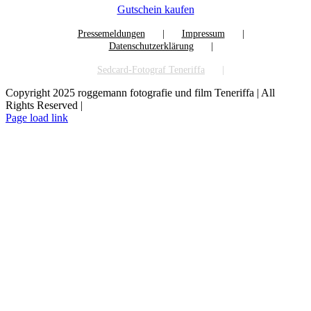
Gutschein kaufen
Pressemeldungen
Impressum
Datenschutzerklärung
Sedcard-Fotograf Teneriffa
Copyright 2025 roggemann fotografie und film Teneriffa | All
Rights Reserved |
Facebook
YouTube
Instagram
Page load link
Nach
oben