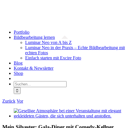
Zum
Facebook
YouTube
Instagram
Inhalt
springen
Portfolio
Bildbearbeitung lernen
Luminar Neo von A bis Z
Luminar Neo in der Praxis – Echte Bildbearbeitung mit
echten Fotos
Einfach starten mit Excire Foto
Blog
Kontakt & Newsletter
Shop
Suche
nach:
Zurück
Vor
Zeige
grösseres
Bild
Mein Silvester: Gala-Diner mit Comedy-Kellner