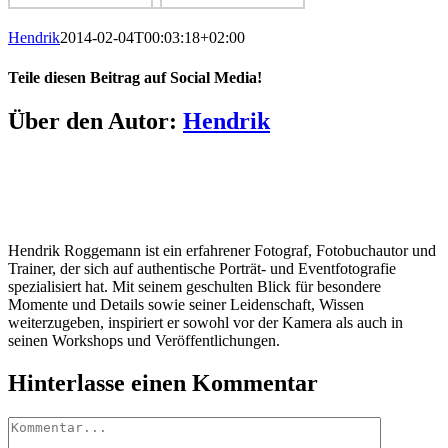
Hendrik
2014-02-04T00:03:18+02:00
Teile diesen Beitrag auf Social Media!
Facebook
X
LinkedIn
Pinterest
E-
Über den Autor:
Hendrik
Mail
Hendrik Roggemann ist ein erfahrener Fotograf, Fotobuchautor und
Trainer, der sich auf authentische Porträt- und Eventfotografie
spezialisiert hat. Mit seinem geschulten Blick für besondere
Momente und Details sowie seiner Leidenschaft, Wissen
weiterzugeben, inspiriert er sowohl vor der Kamera als auch in
seinen Workshops und Veröffentlichungen.
Hinterlasse einen Kommentar
Kommentar