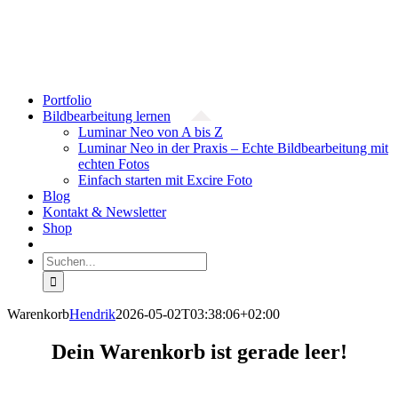
Zum
Facebook
YouTube
Instagram
Inhalt
springen
Portfolio
Bildbearbeitung lernen
Luminar Neo von A bis Z
Luminar Neo in der Praxis – Echte Bildbearbeitung mit
echten Fotos
Einfach starten mit Excire Foto
Blog
Kontakt & Newsletter
Shop
Suche
nach:
Warenkorb
Hendrik
2026-05-02T03:38:06+02:00
Dein Warenkorb ist gerade leer!