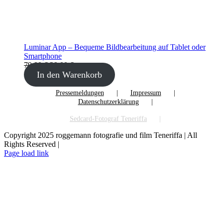
Luminar App – Bequeme Bildbearbeitung auf Tablet oder
Smartphone
Ursprünglicher
Aktueller
79,00
€
29,00
€
Preis
Preis
In den Warenkorb
war:
ist:
79,00 €
29,00 €.
Pressemeldungen
Impressum
Datenschutzerklärung
Sedcard-Fotograf Teneriffa
Copyright 2025 roggemann fotografie und film Teneriffa | All
Rights Reserved |
Facebook
YouTube
Instagram
Page load link
Nach
oben